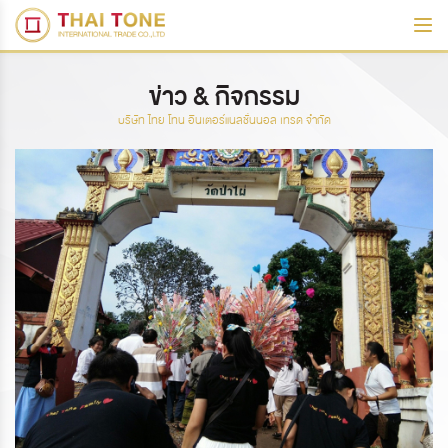
ข่าว & กิจกรรม
บริษัท ไทย โทน อินเตอร์แนลชั่นนอล เทรด จำกัด