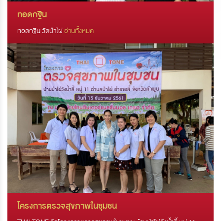
ทอดกฐิน
ทอดกฐิน วัดป่าไผ่
อ่านทั้งหมด
โครงการตรวจสุขภาพในชุมชน