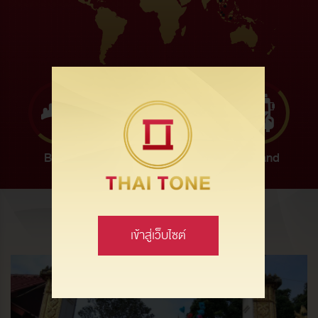
By Air
By Sea
By Land
ข่าว &
กิจกรรม
เข้าสู่เว็บไซต์