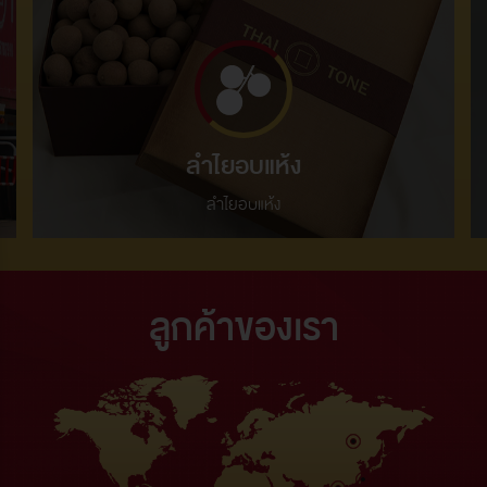
ลำไยอบแห้ง
ลำไยอบแห้ง
ลูกค้าของเรา