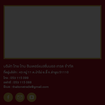
บริษัท ไทย โทน อินเตอร์แนลชั่นนอล เทรด จำกัด
ที่อยู่บริษัท : 43 หมู่ 11 ต.ป่าไผ่ อ.ลี้ จ.ลำพูน 51110
โทร :
053 115 099
แฟกซ์ :
053 115 088
อีเมล :
thaitonetrade@gmail.com