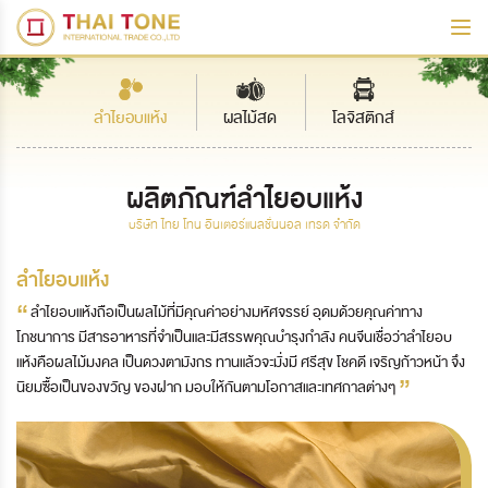
ลำไยอบแห้ง
ผลไม้สด
โลจิสติกส์
ผลิตภัณฑ์ลำไยอบแห้ง
บริษัท ไทย โทน อินเตอร์แนลชั่นนอล เทรด จำกัด
ลำไยอบแห้ง
“
ลำไยอบแห้งถือเป็นผลไม้ที่มีคุณค่าอย่างมหัศจรรย์ อุดมด้วยคุณค่าทาง
โภชนาการ มีสารอาหารที่จำเป็นและมีสรรพคุณบำรุงกำลัง คนจีนเชื่อว่าลำไยอบ
แห้งคือผลไม้มงคล เป็นดวงตามังกร ทานแล้วจะมั่งมี ศรีสุข โชคดี เจริญก้าวหน้า จึง
”
นิยมซื้อเป็นของขวัญ ของฝาก มอบให้กันตามโอกาสและเทศกาลต่างๆ