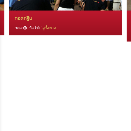
ทอดกฐิน
ทอดกฐิน วัดป่าไผ่
ดูทั้งหมด