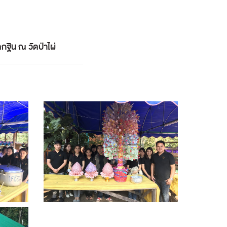
ฐิน ณ วัดป่าไผ่