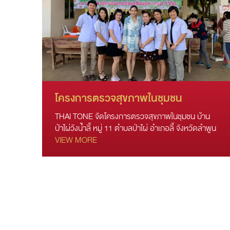
โครงการตรวจสุขภาพในชุมชน
THAI TONE จัดโครงการตรวจสุขภาพในชุมชน บ้าน
ป่าไผ่วังน้ำลี้ หมู่ 11 ตำบลป่าไผ่ อำเภอลี้ จังหวัดลำพูน
VIEW MORE