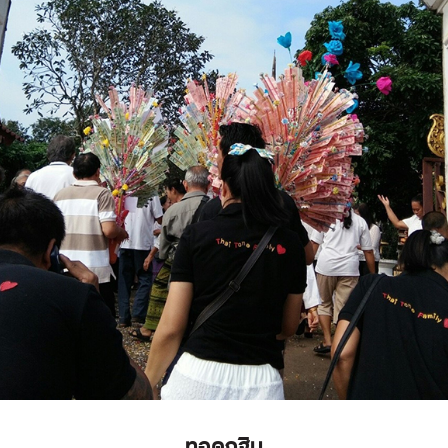
ทอดกฐิน